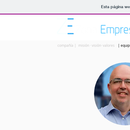
Esta página we
compañía |
misión · visión· valores
| equip