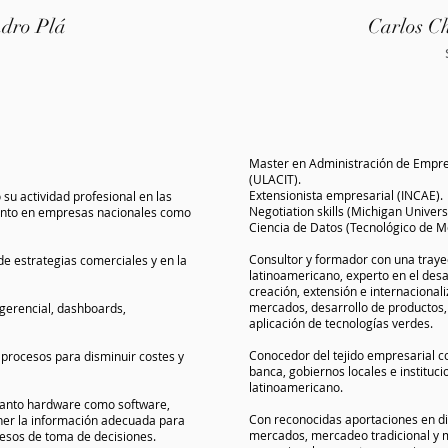
dro Plá
Carlos Ch
Master en Administración de Empres
(ULACIT).
Extensionista empresarial (INCAE).
su actividad profesional en las
Negotiation skills (Michigan Univers
 tanto en empresas nacionales como
Ciencia de Datos (Tecnológico de M
Consultor y formador con una traye
de estrategias comerciales y en la
latinoamericano, experto en el des
creación, extensión e internaciona
mercados, desarrollo de productos, 
 gerencial, dashboards,
aplicación de tecnologías verdes.
Conocedor del tejido empresarial com
 procesos para disminuir costes y
banca, gobiernos locales e instituc
latinoamericano.
tanto hardware como software,
Con reconocidas aportaciones en di
ener la información adecuada para
mercados, mercadeo tradicional y ma
cesos de toma de decisiones.