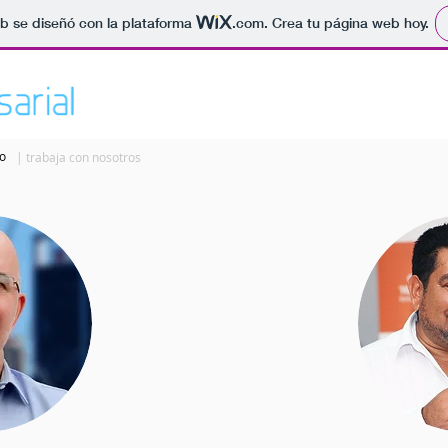
b se diseñó con la plataforma
.com
. Crea tu página web hoy.
inicio
nosotros
serv
o
| trabaja con nosotros